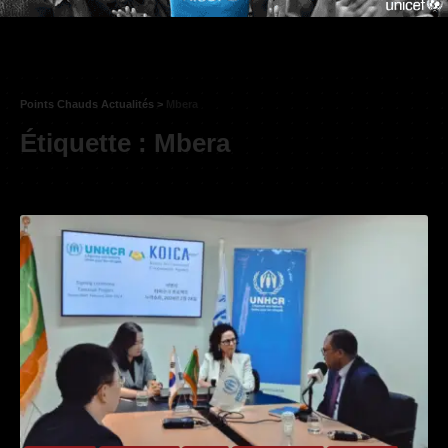
Points Chauds Actualités
>
Mbera
Étiquette :
Mbera