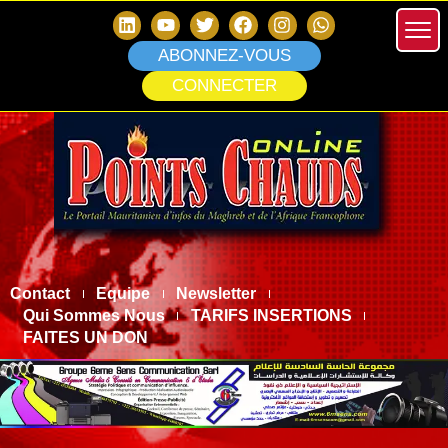
ABONNEZ-VOUS
CONNECTER
Contact
Equipe
Newsletter
Qui Sommes Nous
TARIFS INSERTIONS
FAITES UN DON