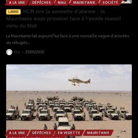
A LA UNE
DÉPÊCHES
MALI
MAURITANIE
SOCIÉTÉ
HCR tire la sonnette d’alarme : la
LIBRE
Mauritanie sous pression face à l’exode massif
venu du Mali
La Mauritanie fait aujourd’hui face à une nouvelle vague d’arrivées
de réfugiés
…
Mly
25/05/2026
A LA UNE
DÉPÊCHES
EN VEDETTE
MAURITANIE