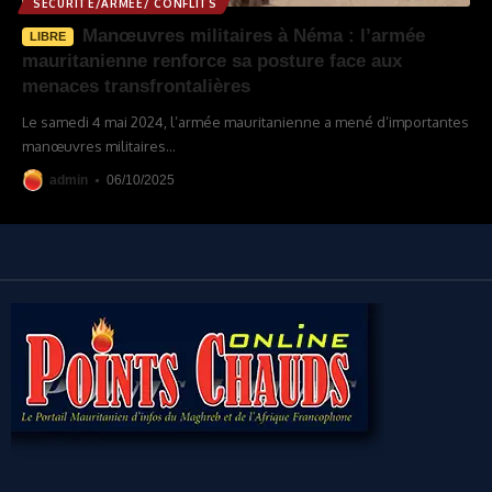
SÉCURITÉ/ARMÉE/ CONFLITS
Manœuvres militaires à Néma : l’armée
LIBRE
mauritanienne renforce sa posture face aux
menaces transfrontalières
Le samedi 4 mai 2024, l’armée mauritanienne a mené d’importantes
manœuvres militaires
…
admin
06/10/2025