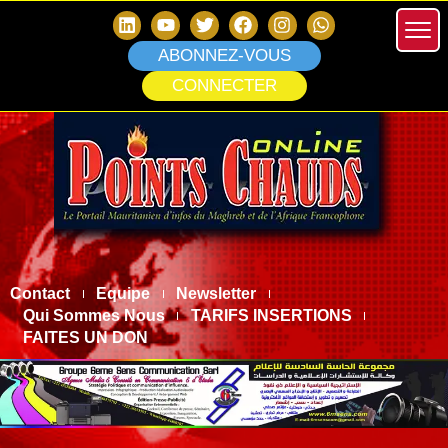
ABONNEZ-VOUS
CONNECTER
Contact
Equipe
Newsletter
Qui Sommes Nous
TARIFS INSERTIONS
FAITES UN DON