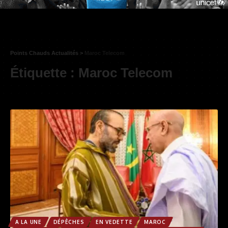
Points Chauds Actualités
>
Maroc Telecom
Étiquette :
Maroc Telecom
A LA UNE
DÉPÊCHES
EN VEDETTE
MAROC