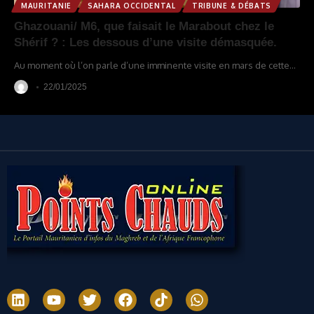
MAURITANIE
SAHARA OCCIDENTAL
TRIBUNE & DÉBATS
Ghazouani/ M6, que faisait le Marabout chez le
Shérif ? : Les dessous d’une visite démasquée.
Au moment où l’on parle d’une imminente visite en mars de cette
…
22/01/2025