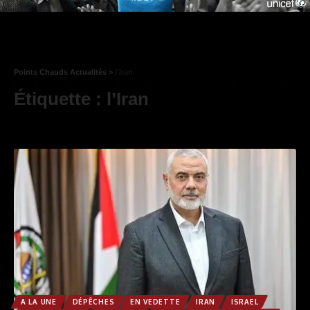
Points Chauds Actualités
>
l'Iran
Étiquette :
l’Iran
A LA UNE
DÉPÊCHES
EN VEDETTE
IRAN
ISRAEL