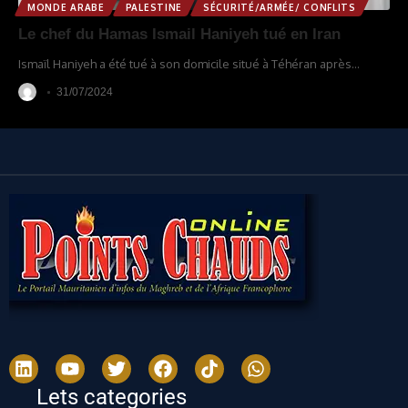
MONDE ARABE
PALESTINE
SÉCURITÉ/ARMÉE/ CONFLITS
Le chef du Hamas Ismail Haniyeh tué en Iran
Ismaïl Haniyeh a été tué à son domicile situé à Téhéran après
…
31/07/2024
Lets categories