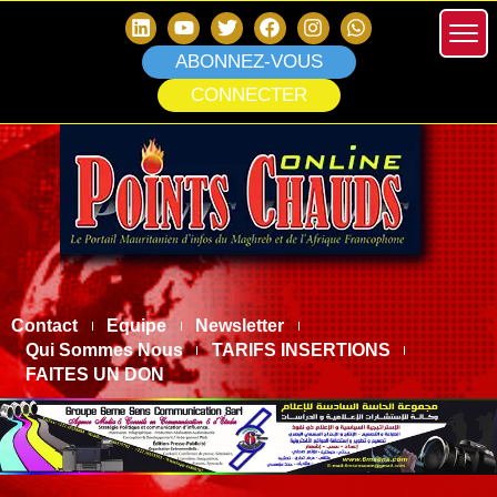
ABONNEZ-VOUS
CONNECTER
Contact
Equipe
Newsletter
Qui Sommes Nous
TARIFS INSERTIONS
FAITES UN DON