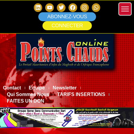
ABONNEZ-VOUS
CONNECTER
Contact
Equipe
Newsletter
Qui Sommes Nous
TARIFS INSERTIONS
FAITES UN DON