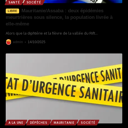
SANTÉ
SOCIÉTÉ
Mauritanie/Assaba : deux épidémies
LIBRE
meurtrières sous silence, la population livrée à
elle-même
Alors que la diphtérie et la fièvre de la vallée du Rift
…
admin
14/10/2025
A LA UNE
DÉPÊCHES
MAURITANIE
SOCIÉTÉ