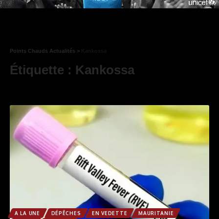
Points Chauds Actualités
>
Kankossa
Étiquette :
Kankossa
A LA UNE
DÉPÊCHES
EN VEDETTE
MAURITANIE