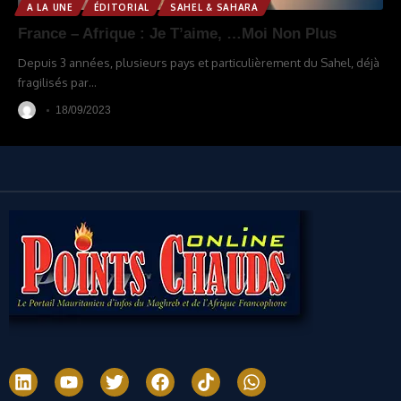
A LA UNE
ÉDITORIAL
SAHEL & SAHARA
France – Afrique : Je T’aime, …Moi Non Plus
Depuis 3 années, plusieurs pays et particulièrement du Sahel, déjà
fragilisés par
…
18/09/2023