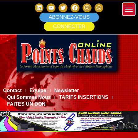
ABONNEZ-VOUS
CONNECTER
Contact
Equipe
Newsletter
Qui Sommes Nous
TARIFS INSERTIONS
FAITES UN DON