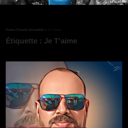
Points Chauds Actualités
>
Je T’aime
Étiquette :
Je T’aime