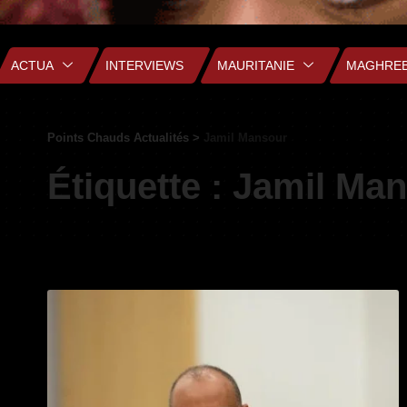
ACTUA
INTERVIEWS
MAURITANIE
MAGHRE
Points Chauds Actualités
>
Jamil Mansour
Étiquette :
Jamil Ma