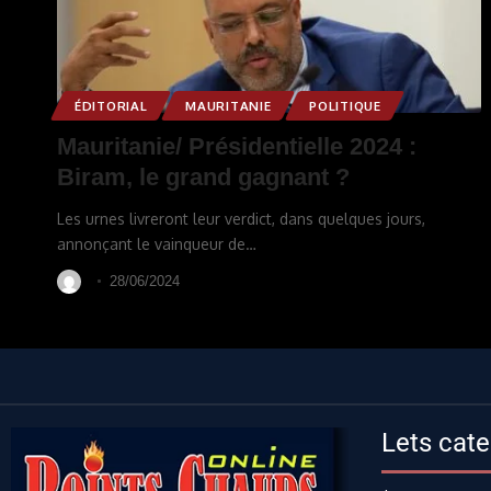
ÉDITORIAL
MAURITANIE
POLITIQUE
Mauritanie/ Présidentielle 2024 :
Biram, le grand gagnant ?
Les urnes livreront leur verdict, dans quelques jours,
annonçant le vainqueur de
…
28/06/2024
Lets cate