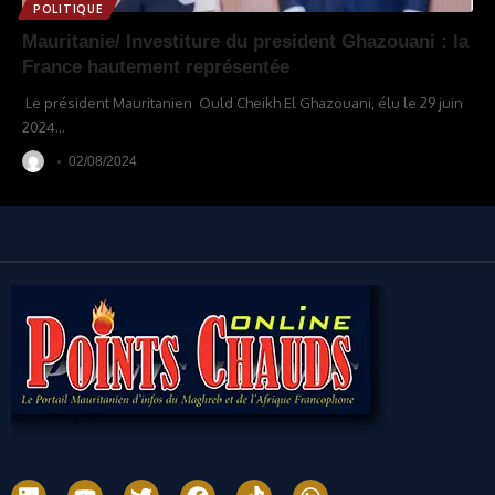
POLITIQUE
Mauritanie/ Investiture du president Ghazouani : la
France hautement représentée
Le président Mauritanien Ould Cheikh El Ghazouani, élu le 29 juin
2024
…
02/08/2024