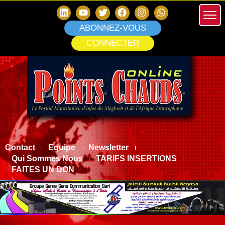
ABONNEZ-VOUS
CONNECTER
Contact
Equipe
Newsletter
Qui Sommes Nous
TARIFS INSERTIONS
FAITES UN DON