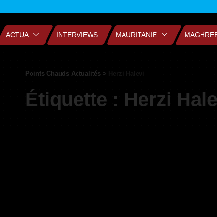
ACTUA
INTERVIEWS
MAURITANIE
MAGHRE
Points Chauds Actualités
>
Herzi Halevi
Étiquette :
Herzi Hale