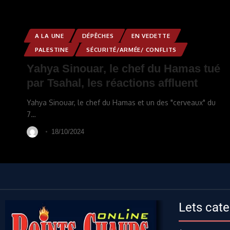
A LA UNE
DÉPÊCHES
EN VEDETTE
PALESTINE
SÉCURITÉ/ARMÉE/ CONFLITS
Yahya Sinouar, le chef du Hamas tué
par Tsahal, les réactions affluent
Yahya Sinouar, le chef du Hamas et un des "cerveaux" du
7
…
18/10/2024
Lets cate