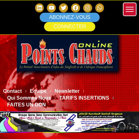
ABONNEZ-VOUS
CONNECTER
Contact
Equipe
Newsletter
Qui Sommes Nous
TARIFS INSERTIONS
FAITES UN DON