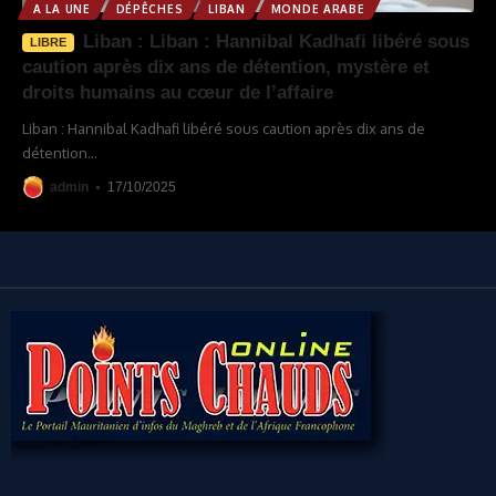
A LA UNE
DÉPÊCHES
LIBAN
MONDE ARABE
Liban : Liban : Hannibal Kadhafi libéré sous
LIBRE
caution après dix ans de détention, mystère et
droits humains au cœur de l’affaire
Liban : Hannibal Kadhafi libéré sous caution après dix ans de
détention
…
admin
17/10/2025