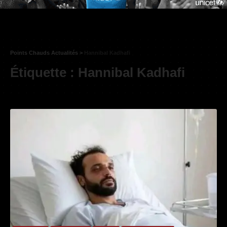
Points Chauds Actualités
>
Hannibal Kadhafi
Étiquette :
Hannibal Kadhafi