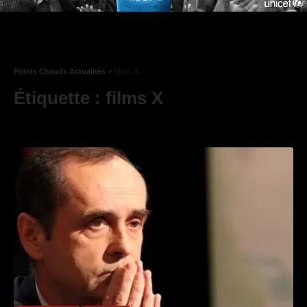
Points Chauds Actualités
>
films X
Étiquette :
films X