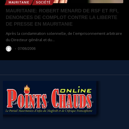
MAURITANIE
SOCIÉTÉ
MAURITANIE: ROBERT MENARD DE RSF ET RFI,
DENONCES DE COMPLOT CONTRE LA LIBERTE
DE PRESSE EN MAURITANIE
Après la condamnation solennelle, de l’emprisonnement arbitraire
du Directeur général et du
…
07/06/2006