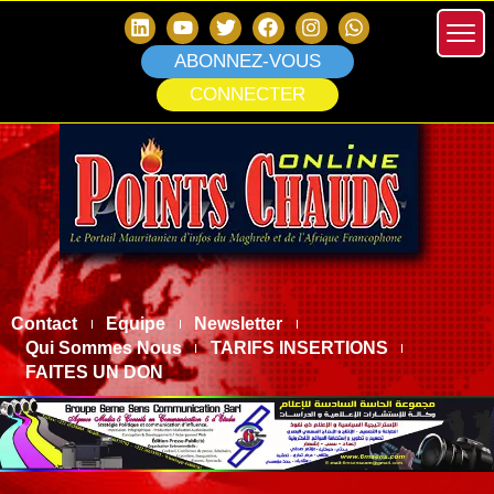
ABONNEZ-VOUS
CONNECTER
Contact
Equipe
Newsletter
Qui Sommes Nous
TARIFS INSERTIONS
FAITES UN DON