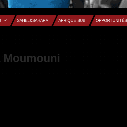
B
SAHEL&SAHARA
AFRIQUE-SUB
OPPORTUNITÉS
a Moumouni