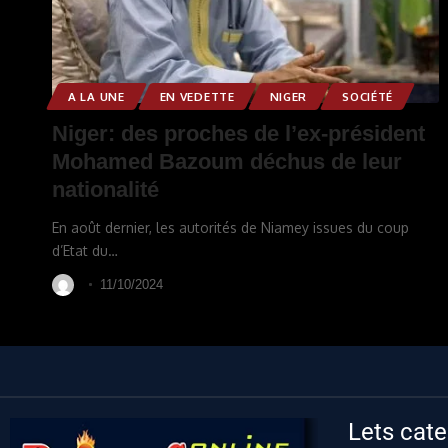
A LA UNE
EN VEDETTE
NIGER
SOCIÉTÉ
Niger: des proches de l’ex-président
Mohamed Bazoum déchus de leur
nationalité
En août dernier, les autorités de Niamey issues du coup
d’Etat du
…
11/10/2024
Lets cate