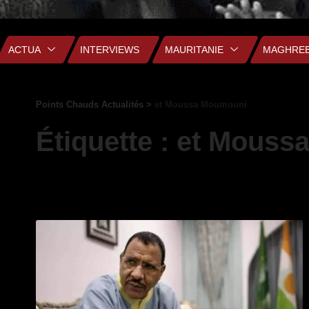
ACTUA
INTERVIEWS
MAURITANIE
MAGHRE
Points Chauds Actualités
>
et Moussa Moumouni
Étiquette :
et Mouss