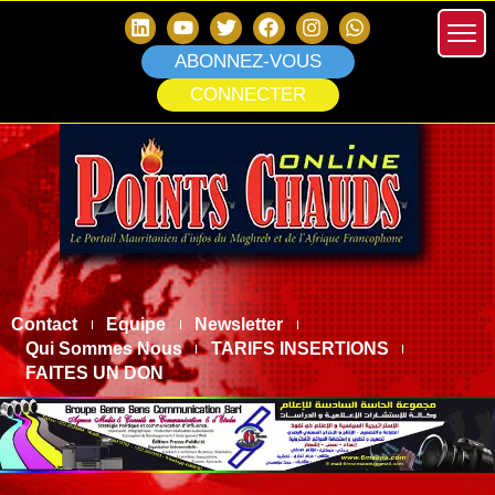
ABONNEZ-VOUS
CONNECTER
Contact
Equipe
Newsletter
Qui Sommes Nous
TARIFS INSERTIONS
FAITES UN DON