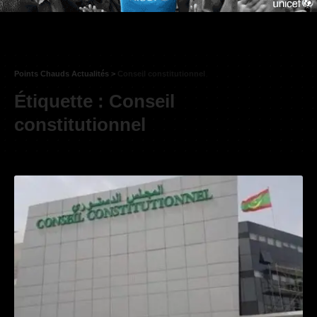
Points Chauds Actualités
>
Conseil constitutionnel
Étiquette :
Conseil
constitutionnel