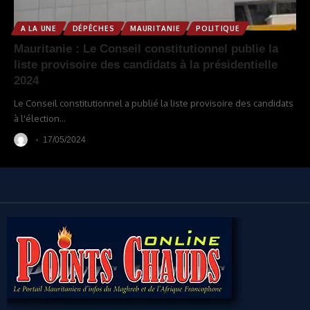
A LA UNE
DÉPÊCHES
MAURITANIE
POLITIQUE
Mauritanie : Le Conseil constitutionnel publie la
liste provisoire des candidats à la présidentielle
2024
Le Conseil constitutionnel a publié la liste provisoire des candidats
à l'élection
…
17/05/2024