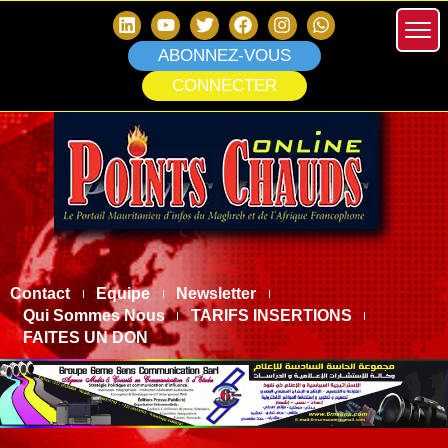
ABONNEZ-VOUS
CONNECTER
Contact
Equipe
Newsletter
Qui Sommes Nous
TARIFS INSERTIONS
FAITES UN DON