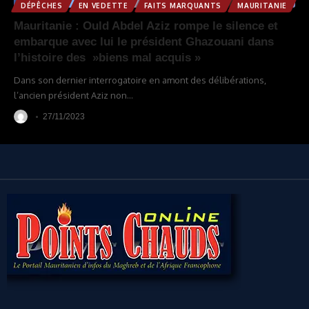
DÉPÊCHES
EN VEDETTE
FAITS MARQUANTS
MAURITANIE
Mauritanie : Ould Abdel Aziz rompe le silence et
embarque avec lui le président Ghazouani dans
l’histoire des »biens mal acquis »
Dans son dernier interrogatoire en amont des délibérations,
l’ancien président Aziz non
…
27/11/2023