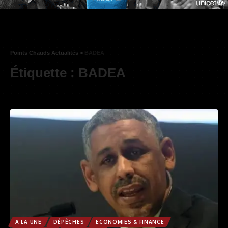
Points Chauds Actualités
>
BADEA
Étiquette :
BADEA
A LA UNE
DÉPÊCHES
ECONOMIES & FINANCE