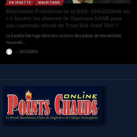
EN VEDETTE
MAURITANIE
Mauritanie/ Présidence de la BAD: GHAZOUANI va-
t-il bizuter les chances de Ousmane KANE pour
son inattendu cheval de Troie Sidi Ould TAH ?
La bataille fait rage dans les couloirs des palais de Nouakchott,
Yaoundé
…
13/12/2024