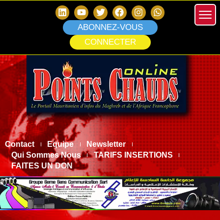
ABONNEZ-VOUS
CONNECTER
Contact
Equipe
Newsletter
Qui Sommes Nous
TARIFS INSERTIONS
FAITES UN DON