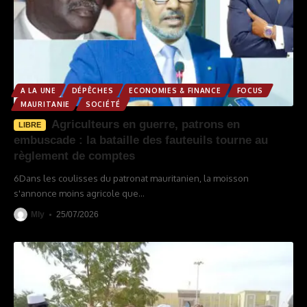
A LA UNE
DÉPÊCHES
ECONOMIES & FINANCE
FOCUS
MAURITANIE
SOCIÉTÉ
Agriculteurs en guerre, patrons en
LIBRE
embuscade : la bataille des fauteuils tourne au
règlement de comptes
6Dans les coulisses du patronat mauritanien, la moisson
s'annonce moins agricole que
…
Mly
25/07/2026