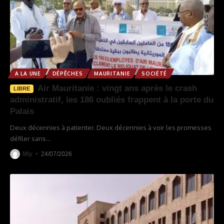
A LA UNE
DÉPÊCHES
MAURITANIE
SOCIÉTÉ
Air Mauritanie : vingt ans après le crash
LIBRE
administratif, les 186 oubliés frappent à la porte du
Palais
Deux décennies à patienter. Deux décennies à voir les promesses
défiler sans
…
Mly
24/07/2026