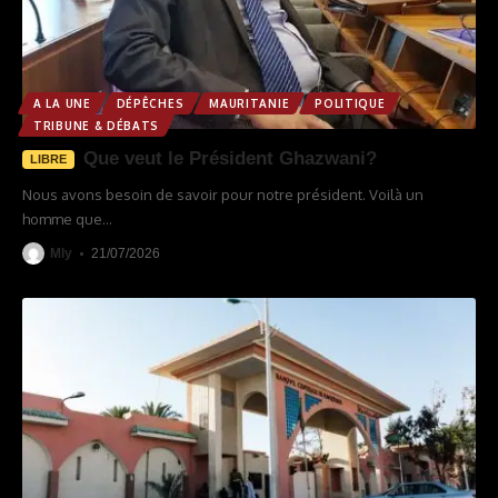
A LA UNE
DÉPÊCHES
MAURITANIE
POLITIQUE
TRIBUNE & DÉBATS
Que veut le Président Ghazwani?
LIBRE
Nous avons besoin de savoir pour notre président. Voilà un
homme que
…
Mly
21/07/2026