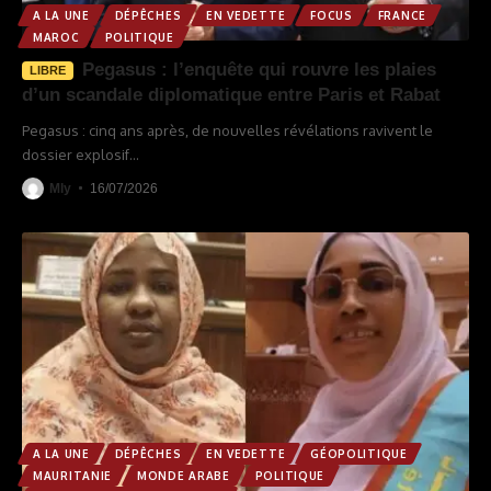
A LA UNE
DÉPÊCHES
EN VEDETTE
FOCUS
FRANCE
MAROC
POLITIQUE
Pegasus : l’enquête qui rouvre les plaies
LIBRE
d’un scandale diplomatique entre Paris et Rabat
Pegasus : cinq ans après, de nouvelles révélations ravivent le
dossier explosif
…
Mly
16/07/2026
A LA UNE
DÉPÊCHES
EN VEDETTE
GÉOPOLITIQUE
MAURITANIE
MONDE ARABE
POLITIQUE