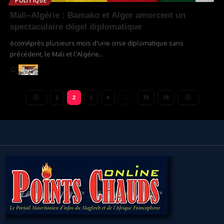
POLITIQUE
Mali–Algérie : Bamako et Alger amorcent un
spectaculaire dégel diplomatique
6comAprès plusieurs mois d'une crise diplomatique sans
précédent, le Mali et l'Algérie
…
1
2
3
4
…
75
76