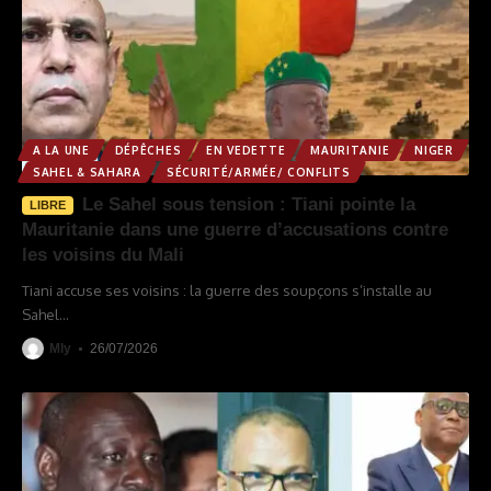
A LA UNE
DÉPÊCHES
EN VEDETTE
MAURITANIE
NIGER
SAHEL & SAHARA
SÉCURITÉ/ARMÉE/ CONFLITS
Le Sahel sous tension : Tiani pointe la
LIBRE
Mauritanie dans une guerre d’accusations contre
les voisins du Mali
Tiani accuse ses voisins : la guerre des soupçons s’installe au
Sahel
…
Mly
26/07/2026