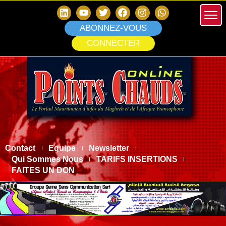
ABONNEZ-VOUS
CONNECTER
Contact
Equipe
Newsletter
Qui Sommes Nous
TARIFS INSERTIONS
FAITES UN DON