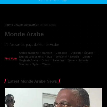
Points Chauds Actualités
>
Monde Arabe
Monde Arabe
L’Infos sur les pays du Monde Arabe
Arabie saoudite
Bahreïn
Comores
Djibouti
Égypte
Émirats arabes unis
Iraq
Jordanie
Koweït
Liban
Find More:
Maghreb Arabe
Oman
Palestine
Qatar
Somalie
Soudan
Syrie
Yémen
Latest Monde Arabe News