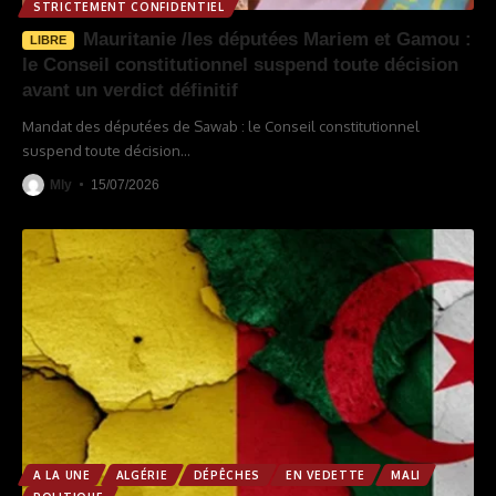
STRICTEMENT CONFIDENTIEL
Mauritanie /les députées Mariem et Gamou :
LIBRE
le Conseil constitutionnel suspend toute décision
avant un verdict définitif
Mandat des députées de Sawab : le Conseil constitutionnel
suspend toute décision
…
Mly
15/07/2026
A LA UNE
ALGÉRIE
DÉPÊCHES
EN VEDETTE
MALI