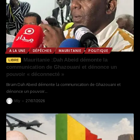
A LA UNE
DÉPÊCHES
MAURITANIE
POLITIQUE
Mauritanie :Dah Abeid démonte la
LIBRE
communication de Ghazouani et dénonce un
pouvoir « déconnecté »
Biram Dah Abeid démonte la communication de Ghazouani et
dénonce un pouvoir
…
Mly
27/07/2026