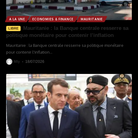
A LA UNE
ECONOMIES & FINANCE
MAURITANIE
Mauritanie : la Banque centrale resserre sa
LIBRE
politique monétaire pour contenir l’inflation
Mauritanie : la Banque centrale resserre sa politique monétaire
pour contenir l'inflation
…
Mly
18/07/2026