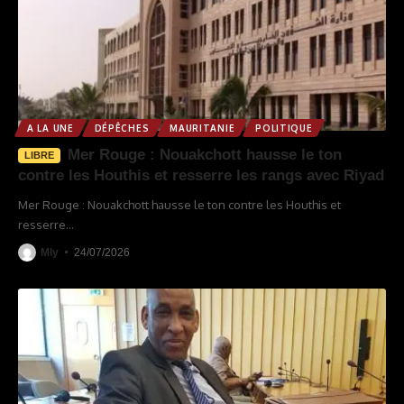
A LA UNE
DÉPÊCHES
MAURITANIE
POLITIQUE
Mer Rouge : Nouakchott hausse le ton
LIBRE
contre les Houthis et resserre les rangs avec Riyad
Mer Rouge : Nouakchott hausse le ton contre les Houthis et
resserre
…
Mly
24/07/2026