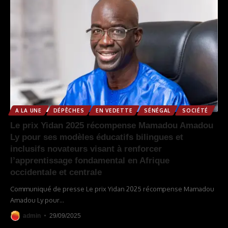
A LA UNE
DÉPÊCHES
EN VEDETTE
SÉNÉGAL
SOCIÉTÉ
Le prix Yidan 2025 récompense Mamadou Amadou
Ly pour ses modèles éducatifs bilingues et
inclusifs novateurs visant à renforcer
l’apprentissage fondamental en Afrique
occidentale et centrale
Communiqué de presse Le prix Yidan 2025 récompense Mamadou
Amadou Ly pour
…
admin
29/09/2025