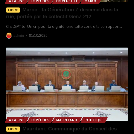
A LA UNE
DÉPÊCHES
EN VEDETTE
MAROC
Maroc : la Génération Z descend dans la
LIBRE
rue, portée par le collectif GenZ 212
ChatGPT le Un cri pour la dignité, une lutte contre la corruption
…
admin
01/10/2025
A LA UNE
DÉPÊCHES
MAURITANIE
POLITIQUE
Mauritani: Communiqué du Conseil des
LIBRE