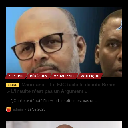
A LA UNE
DÉPÊCHES
MAURITANIE
POLITIQUE
Mauritanie : Le FJC tacle le député Biram :
LIBRE
» L’Insulte n’est pas un Argument »
Le FJC tacle le député Biram : « L'Insulte n'est pas un
…
admin
29/09/2025