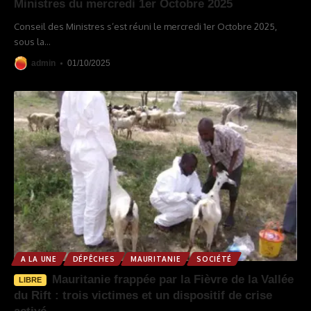
Ministres du mercredi 1er Octobre 2025
Conseil des Ministres s’est réuni le mercredi 1er Octobre 2025,
sous la
…
admin
01/10/2025
A LA UNE
DÉPÊCHES
MAURITANIE
SOCIÉTÉ
Mauritanie frappée par la Fièvre de la Vallée
LIBRE
du Rift : trois victimes et un dispositif de crise