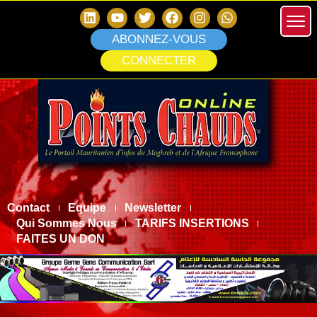
ABONNEZ-VOUS
CONNECTER
Contact
Equipe
Newsletter
Qui Sommes Nous
TARIFS INSERTIONS
FAITES UN DON