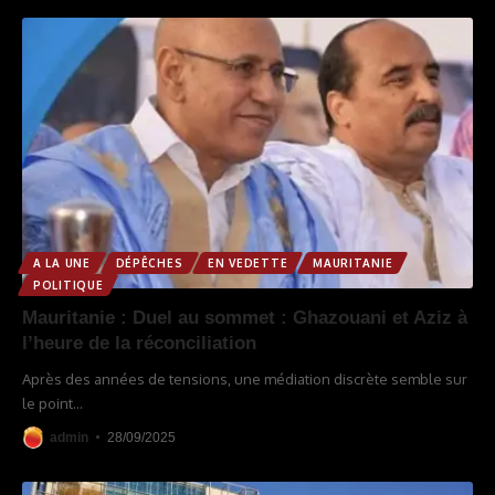
A LA UNE
DÉPÊCHES
EN VEDETTE
MAURITANIE
POLITIQUE
Mauritanie : Duel au sommet : Ghazouani et Aziz à
l’heure de la réconciliation
Après des années de tensions, une médiation discrète semble sur
le point
…
admin
28/09/2025