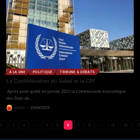
A LA UNE
POLITIQUE
TRIBUNE & DÉBATS
La Confédération du Sahel et la CPI
Après avoir quitté en janvier 2025 la Communauté économique
des États de
…
admin
25/09/2025
1
2
…
4
5
6
7
8
…
23
24