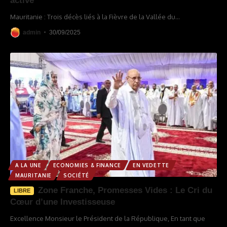
activé
Mauritanie : Trois décès liés à la Fièvre de la Vallée du
…
admin
30/09/2025
A LA UNE
ECONOMIES & FINANCE
EN VEDETTE
MAURITANIE
SOCIÉTÉ
Zone Franche, Promesses Vides : Le Cri du
LIBRE
Cœur d’une Investisseuse
Excellence Monsieur le Président de la République, En tant que