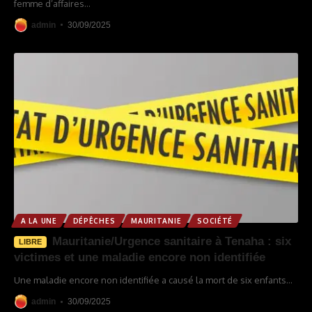
femme d’affaires
…
admin
30/09/2025
A LA UNE
DÉPÊCHES
MAURITANIE
SOCIÉTÉ
Mauritanie/Urgence sanitaire à Tenaha : six
LIBRE
victimes et une maladie encore non identifiée
Une maladie encore non identifiée a causé la mort de six enfants
…
admin
30/09/2025