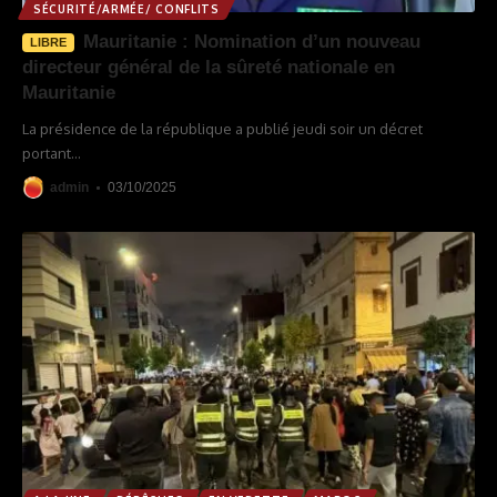
SÉCURITÉ/ARMÉE/ CONFLITS
Mauritanie : Nomination d’un nouveau
LIBRE
directeur général de la sûreté nationale en
Mauritanie
La présidence de la république a publié jeudi soir un décret
portant
…
admin
03/10/2025