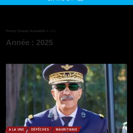
Points Chauds Actualités
>
2025
Année :
2025
A LA UNE
DÉPÊCHES
MAURITANIE