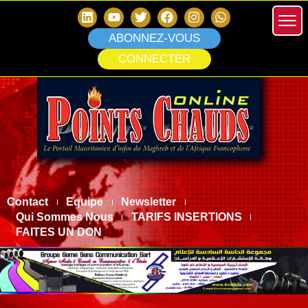
ABONNEZ-VOUS
CONNECTER
Contact
Equipe
Newsletter
Qui Sommes Nous
TARIFS INSERTIONS
FAITES UN DON