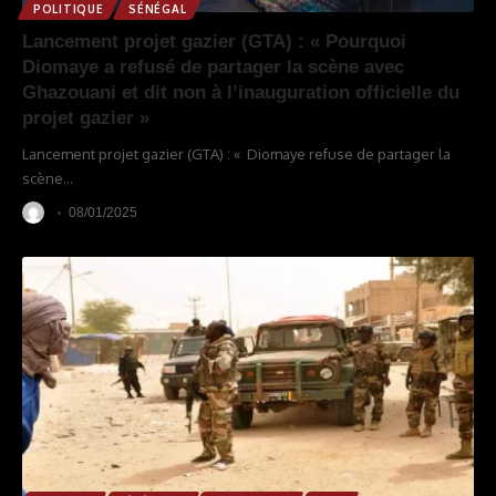
POLITIQUE
SÉNÉGAL
Lancement projet gazier (GTA) : « Pourquoi
Diomaye a refusé de partager la scène avec
Ghazouani et dit non à l’inauguration officielle du
projet gazier »
Lancement projet gazier (GTA) : « Diomaye refuse de partager la
scène
…
08/01/2025