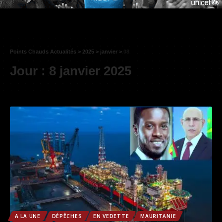
Points Chauds Actualités
>
2025
>
janvier
>
08
Jour :
8 janvier 2025
A LA UNE
DÉPÊCHES
EN VEDETTE
MAURITANIE