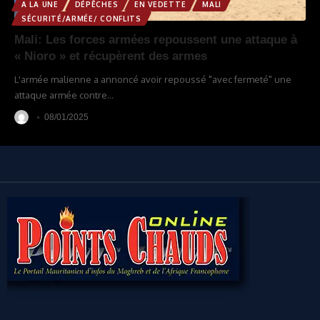
A LA UNE
DÉPÊCHES
EN VEDETTE
MALI
SÉCURITÉ/ARMÉE/ CONFLITS
Mali: Les forces armées repoussent une attaque à
« Nioro » et récupèrent des armes
L'armée malienne a annoncé avoir repoussé "avec fermeté" une
attaque armée contre
…
08/01/2025