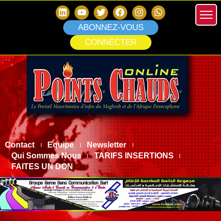
ABONNEZ-VOUS
CONNECTER
Contact
Equipe
Newsletter
Qui Sommes Nous
TARIFS INSERTIONS
FAITES UN DON