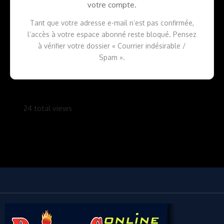
votre compte.
Tant que votre adresse e-mail n’est pas confirmée,
l’accès à votre espace abonné reste bloqué. Pensez
à vérifier votre dossier « Courrier indésirable /
Spam ».
24 total views