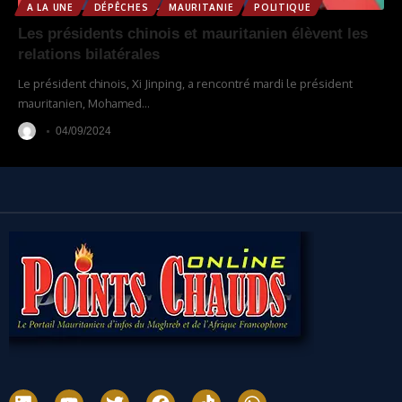
A LA UNE
DÉPÊCHES
MAURITANIE
POLITIQUE
Les présidents chinois et mauritanien élèvent les
relations bilatérales
Le président chinois, Xi Jinping, a rencontré mardi le président
mauritanien, Mohamed
…
04/09/2024