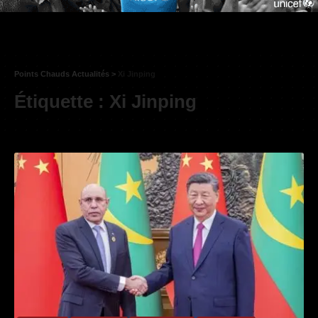
Points Chauds Actualités
>
Xi Jinping
Étiquette :
Xi Jinping