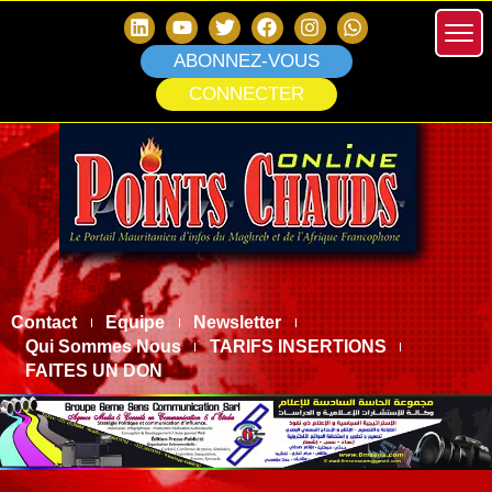
ABONNEZ-VOUS
CONNECTER
Contact
Equipe
Newsletter
Qui Sommes Nous
TARIFS INSERTIONS
FAITES UN DON