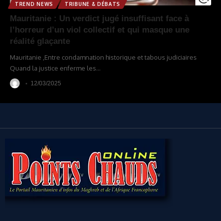
TREND NEWS
TRIBUNE & DÉBATS
Mauritanie : Un verdict jugé insuffisant face à
l’horreur d’un viol collectif et qui masque une
réalité glaçante
Mauritanie ,Entre condamnation historique et tabous judiciaires
Quand la justice enferme les
…
12/03/2025