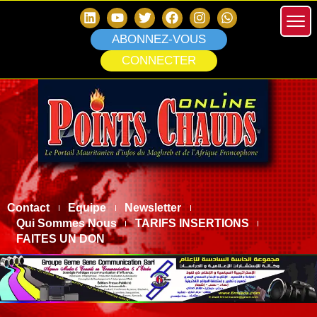
ABONNEZ-VOUS
CONNECTER
Contact
Equipe
Newsletter
Qui Sommes Nous
TARIFS INSERTIONS
FAITES UN DON