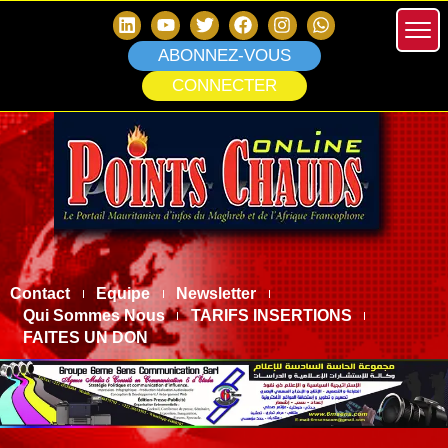
ABONNEZ-VOUS
CONNECTER
Contact
Equipe
Newsletter
Qui Sommes Nous
TARIFS INSERTIONS
FAITES UN DON