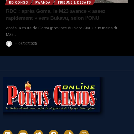
RD CONGO
RWANDA
TRIBUNE & DÉBATS
RDC : après Goma, le M23 avance « assez
rapidement » vers Bukavu, selon l’ONU
Après la chute de Goma (province du Nord-Kivu), aux mains du
M23
…
03/02/2025