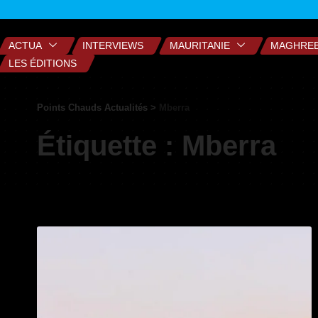
ACTUA
INTERVIEWS
MAURITANIE
MAGHRE
LES ÉDITIONS
Points Chauds Actualités
>
Mberra
Étiquette :
Mberra