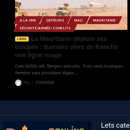
A LA UNE
DÉPÊCHES
MALI
MAURITANIE
SÉCURITÉ/ARMÉE/ CONFLITS
La Mauritanie déploie ses
LIBRE
troupes : Bamako vient de franchir
une ligne rouge
Civils brûlés vifs. Bergers exécutés. Trois cents boutiques
fermées sans procédure légale.
…
Mly
17/04/2026
Lets cate