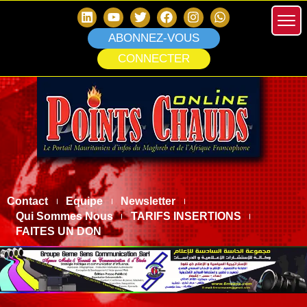
ABONNEZ-VOUS
CONNECTER
Contact
Equipe
Newsletter
Qui Sommes Nous
TARIFS INSERTIONS
FAITES UN DON