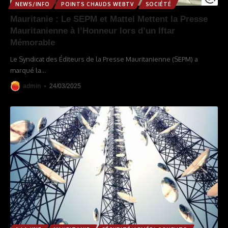
NEWS/INFO
POINTS CHAUDS WEBTV
SOCIÉTÉ
Mauritanie : Le SEPM et Mattel Mettent la Presse
Mauritanienne à l’Honneur lors d’un Iftar
Mémorable
Le Syndicat des Éditeurs de la Presse Mauritanienne (SEPM) a
marqué la
…
admin
24/03/2025