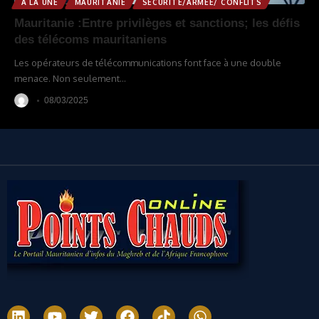
A LA UNE
MAURITANIE
SÉCURITÉ/ARMÉE/ CONFLITS
Mauritanie :Entre privilèges et sanctions; les défis
des télécoms mauritaniens
Les opérateurs de télécommunications font face à une double
menace. Non seulement
…
08/03/2025