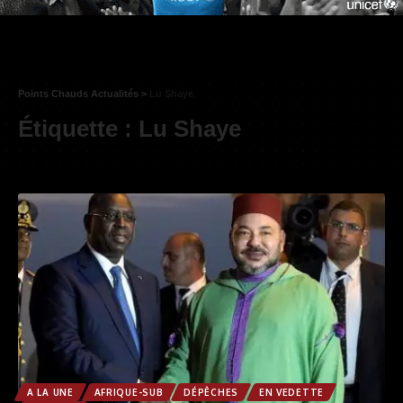
Points Chauds Actualités
>
Lu Shaye
Étiquette :
Lu Shaye
A LA UNE
AFRIQUE-SUB
DÉPÊCHES
EN VEDETTE