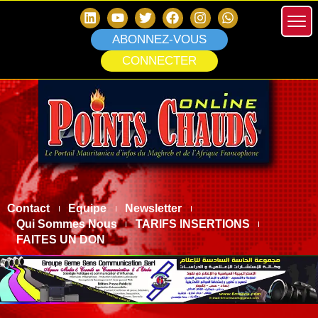
ABONNEZ-VOUS
CONNECTER
Contact
Equipe
Newsletter
Qui Sommes Nous
TARIFS INSERTIONS
FAITES UN DON