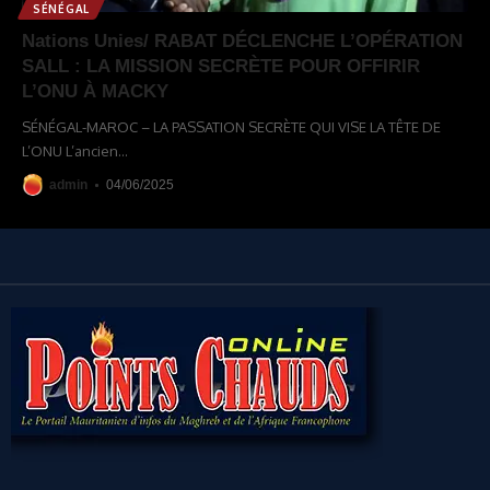
SÉNÉGAL
Nations Unies/ RABAT DÉCLENCHE L’OPÉRATION
SALL : LA MISSION SECRÈTE POUR OFFIRIR
L’ONU À MACKY
SÉNÉGAL-MAROC – LA PASSATION SECRÈTE QUI VISE LA TÊTE DE
L’ONU L’ancien
…
admin
04/06/2025