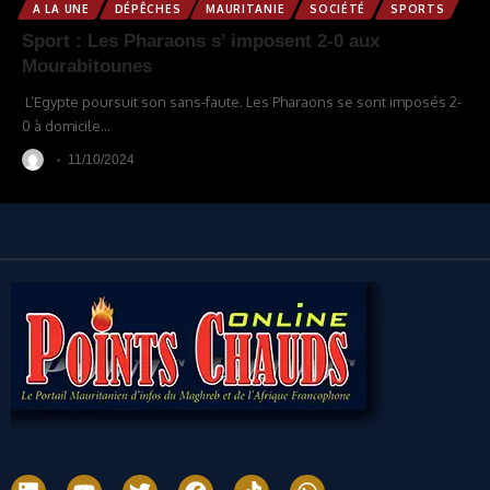
A LA UNE
DÉPÊCHES
MAURITANIE
SOCIÉTÉ
SPORTS
Sport : Les Pharaons s’ imposent 2-0 aux
Mourabitounes
L’Egypte poursuit son sans-faute. Les Pharaons se sont imposés 2-
0 à domicile
…
11/10/2024