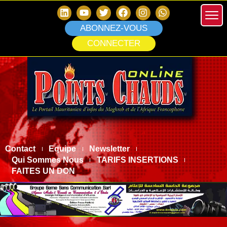
ABONNEZ-VOUS
CONNECTER
Contact
Equipe
Newsletter
Qui Sommes Nous
TARIFS INSERTIONS
FAITES UN DON