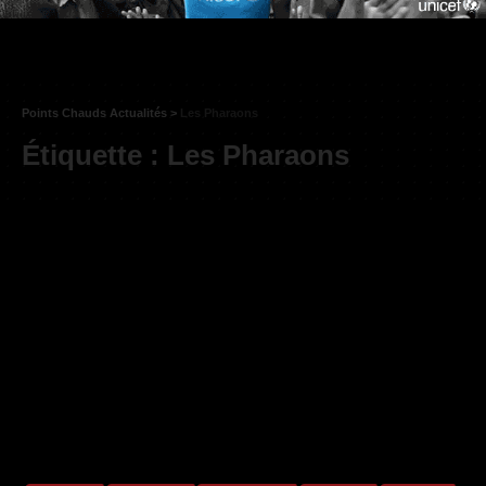
Points Chauds Actualités
>
Les Pharaons
Étiquette :
Les Pharaons