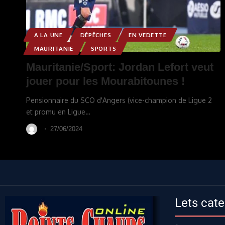
A LA UNE
DÉPÊCHES
EN VEDETTE
MAURITANIE
SPORTS
Mauritanie/Sport: Jordan Lefort veut
jouer pour les Mourabitounes !
Pensionnaire du SCO d'Angers (vice-champion de Ligue 2
et promu en Ligue
…
27/06/2024
Lets cate