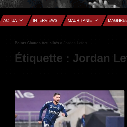
ACTUA
INTERVIEWS
MAURITANIE
MAGHRE
Points Chauds Actualités
>
Jordan Lefort
Étiquette :
Jordan Le