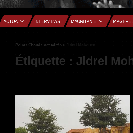
ACTUA
INTERVIEWS
MAURITANIE
MAGHRE
Points Chauds Actualités
>
Jidrel Mohguen
Étiquette :
Jidrel Mo