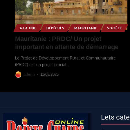
A LA UNE
DÉPÊCHES
MAURITANIE
SOCIÉTÉ
Mauritanie : PRDC/ Un projet
important en attente de démarrage
Le Projet de Développement Rural et Communautaire
(PRDC) est un projet crucial
…
admin
11/09/2025
Lets cate