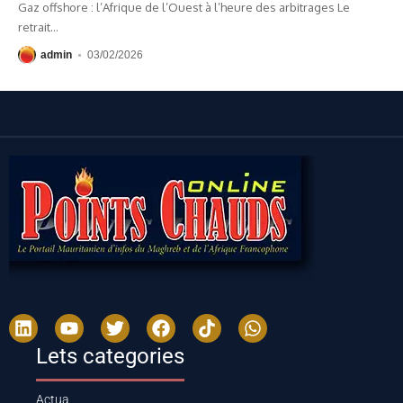
Gaz offshore : l’Afrique de l’Ouest à l’heure des arbitrages Le
retrait
…
admin
03/02/2026
Lets categories
Actua