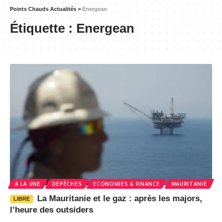
Points Chauds Actualités
>
Energean
Étiquette :
Energean
A LA UNE
DÉPÊCHES
ECONOMIES & FINANCE
MAURITANIE
La Mauritanie et le gaz : après les majors,
LIBRE
l’heure des outsiders