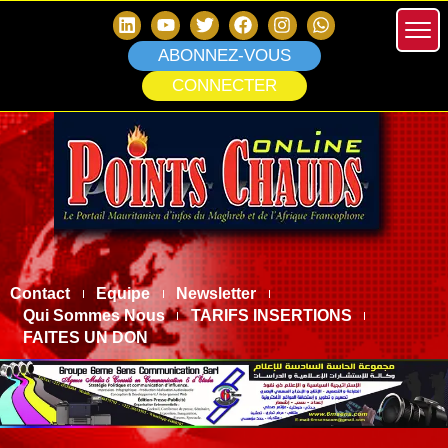
ABONNEZ-VOUS
CONNECTER
Contact
Equipe
Newsletter
Qui Sommes Nous
TARIFS INSERTIONS
FAITES UN DON