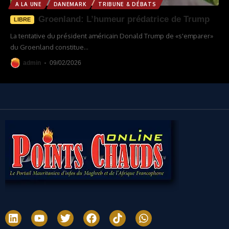
A LA UNE
DANEMARK
TRIBUNE & DÉBATS
Groenland: L’humeur prédatrice de Trump
LIBRE
La tentative du président américain Donald Trump de «s'emparer»
du Groenland constitue
…
admin
09/02/2026