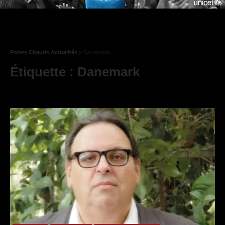
Points Chauds Actualités
>
Danemark
Étiquette :
Danemark