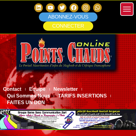
ABONNEZ-VOUS
CONNECTER
Contact
Equipe
Newsletter
Qui Sommes Nous
TARIFS INSERTIONS
FAITES UN DON