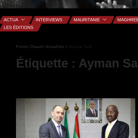
ACTUA
INTERVIEWS
MAURITANIE
MAGHRE
LES ÉDITIONS
Points Chauds Actualités
>
Ayman Said
Étiquette :
Ayman Sa