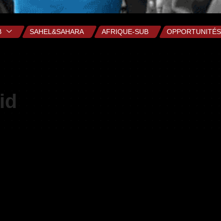
B
SAHEL&SAHARA
AFRIQUE-SUB
OPPORTUNITÉS
id