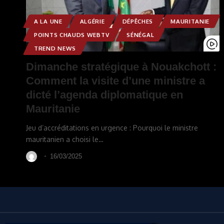
A LA UNE
ALGÉRIE
DÉPÊCHES
MAURITANIE
POINTS CHAUDS WEBTV
SÉNÉGAL
TREND NEWS
Dimanche stratégique à Nouakchott :
Comment la visite d’une ministre a
dicté l’agenda diplomatique en
Mauritanie
Jeu d’accréditations en urgence : Pourquoi le ministre
mauritanien a choisi le
…
16/03/2025