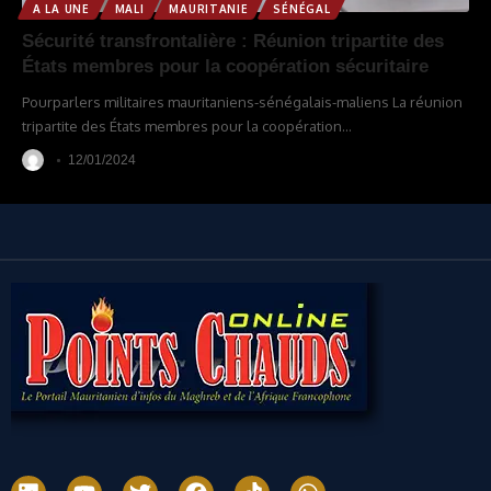
A LA UNE
MALI
MAURITANIE
SÉNÉGAL
Sécurité transfrontalière : Réunion tripartite des
États membres pour la coopération sécuritaire
Pourparlers militaires mauritaniens-sénégalais-maliens La réunion
tripartite des États membres pour la coopération
…
12/01/2024