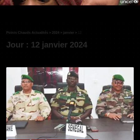
Points Chauds Actualités
>
2024
>
janvier
>
12
Jour :
12 janvier 2024