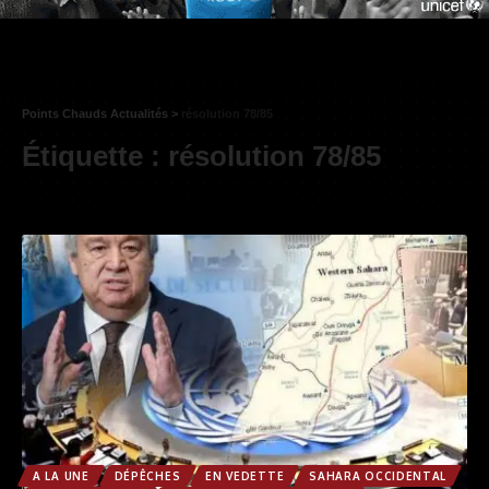
Points Chauds Actualités
>
résolution 78/85
Étiquette :
résolution 78/85
A LA UNE
DÉPÊCHES
EN VEDETTE
SAHARA OCCIDENTAL