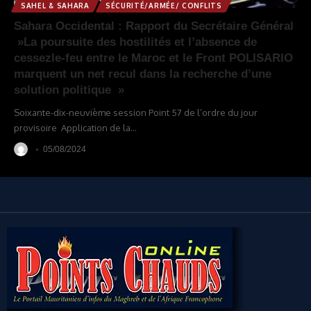
SAHEL & SAHARA
SÉCURITÉ/ARMÉE/ CONFLITS
Sahara Occidental : Rapport du Secrétaire Général
»La poursuite des hostilités et l’absence de
cessezle-feu entre le Maroc et le Front POLISARIO
marquent un net recul dans la recherche d’une
solution politique »
Soixante-dix-neuvième session Point 57 de l’ordre du jour
provisoire Application de la
…
05/08/2024