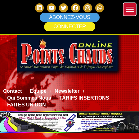
ABONNEZ-VOUS
CONNECTER
Contact
Equipe
Newsletter
Qui Sommes Nous
TARIFS INSERTIONS
FAITES UN DON