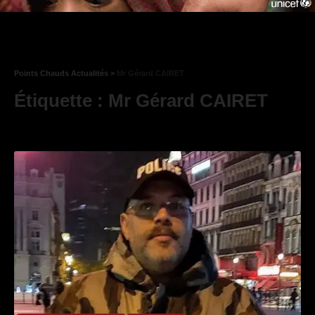
Points Chauds Actualités
>
Mr Gérard CAIRET
Étiquette :
Mr Gérard CAIRET