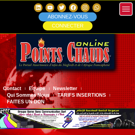
ABONNEZ-VOUS
CONNECTER
Contact
Equipe
Newsletter
Qui Sommes Nous
TARIFS INSERTIONS
FAITES UN DON