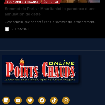
ECONOMIES & FINANCE
ÉDITORIAL
Sommet de Paris : Mauritanie/ le paradoxe d’une
annulation de dette
C’est demain, que se tient à Paris le sommet sur le financement
…
17/05/2021