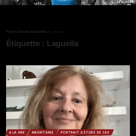
Points Chauds Actualités
>
Lagueila
Étiquette :
Lagueila
A LA UNE
MAURITANIE
PORTRAIT & ETUDE DE CAS