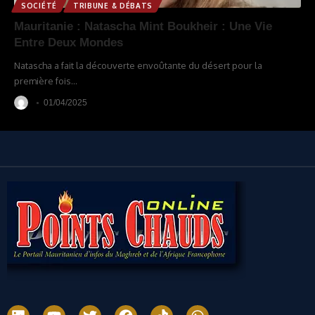
SOCIÉTÉ
TRIBUNE & DÉBATS
Mauritanie : Natascha Mint Boukheir : Une Vie
Entre Deux Mondes
Natascha a fait la découverte envoûtante du désert pour la
première fois
…
01/04/2025