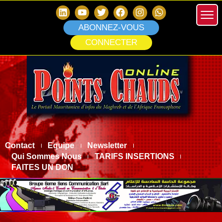
ABONNEZ-VOUS
CONNECTER
Contact
Equipe
Newsletter
Qui Sommes Nous
TARIFS INSERTIONS
FAITES UN DON