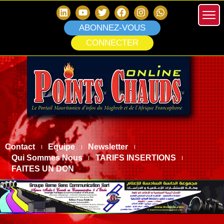
ABONNEZ-VOUS
CONNECTER
Contact
Equipe
Newsletter
Qui Sommes Nous
TARIFS INSERTIONS
FAITES UN DON