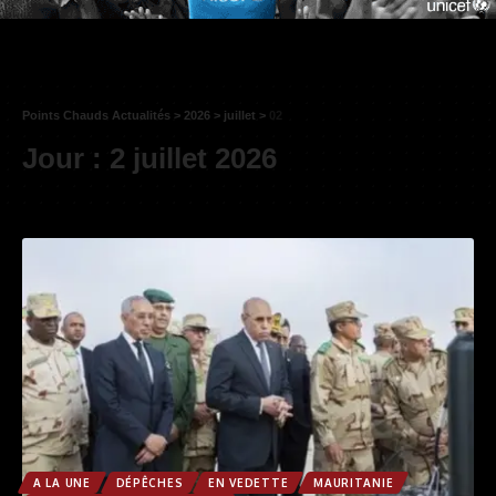
Points Chauds Actualités
>
2026
>
juillet
>
02
Jour :
2 juillet 2026
A LA UNE
DÉPÊCHES
EN VEDETTE
MAURITANIE