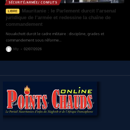
SÉCURITÉ/ARMÉE/ CONFLITS
Mauritanie : le Parlement durcit l’arsenal
LIBRE
juridique de l’armée et redessine la chaîne de
commandement
Nouakchott durcit le cadre militaire : discipline, grades et
commandement sous réforme
…
Mly
02/07/2026