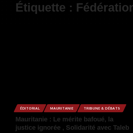
Étiquette :
Fédération
ÉDITORIAL
MAURITANIE
TRIBUNE & DÉBATS
Mauritanie : Le mérite bafoué, la
justice ignorée , Solidarité avec Taleb