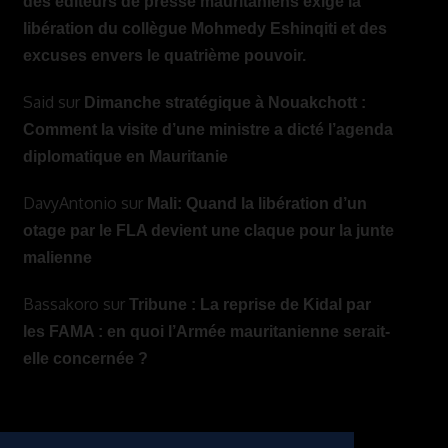
des éditeurs de presse mauritaniens exige la
libération du collègue Mohmedy Eshinqiti et des
excuses envers le quatrième pouvoir.
Said
sur
Dimanche stratégique à Nouakchott :
Comment la visite d’une ministre a dicté l’agenda
diplomatique en Mauritanie
DavyAntonio
sur
Mali: Quand la libération d’un
otage par le FLA devient une claque pour la junte
malienne
Bassakoro
sur
Tribune : La reprise de Kidal par
les FAMA : en quoi l’Armée mauritanienne serait-
elle concernée ?