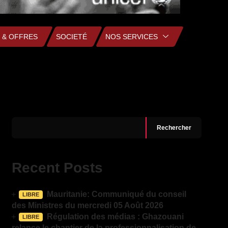
 & OFFRES
SOCIETÉ
NOS SERVICES
Rechercher
Recent Posts
Mauritanie: Communiqué du conseil
LIBRE
des Ministres du mercredi 05 Août 2026
Régulation des médias : Ghazouani
LIBRE
relance le chantier de la professionnalisation de